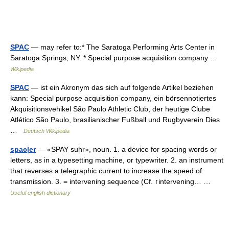
SPAC
— may refer to:* The Saratoga Performing Arts Center in
Saratoga Springs, NY. * Special purpose acquisition company …
Wikipedia
SPAC
— ist ein Akronym das sich auf folgende Artikel beziehen
kann: Special purpose acquisition company, ein börsennotiertes
Akquisitionsvehikel São Paulo Athletic Club, der heutige Clube
Atlético São Paulo, brasilianischer Fußball und Rugbyverein Dies
…
Deutsch Wikipedia
spac|er
— «SPAY suhr», noun. 1. a device for spacing words or
letters, as in a typesetting machine, or typewriter. 2. an instrument
that reverses a telegraphic current to increase the speed of
transmission. 3. = intervening sequence (Cf. ↑intervening… …
Useful english dictionary