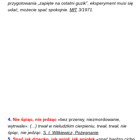
przygotowania „zapięte na ostatni guzik”, eksperyment musi się
udać, możecie spać spokojnie.
MłT
3/1971.
4.
Nie śpiąc, nie jedząc
«bez przerwy, niezmordowanie,
wytrwale»
: (...) trwał w nieludzkim cierpieniu, trwał, trwał, nie
śpiąc, nie jedząc.
S. I. Witkiewicz, Pożegnanie
.
5.
Spać jak dziecko, jak anioł, jak aniołek
«spać bardzo cicho,