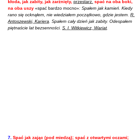
kłoda, jak zabity, jak zarżnięty,
przestarz.
spać na oba boki,
na oba uszy
«spać bardzo mocno»
: Spałem jak kamień. Kiedy
rano się ocknąłem, nie wiedziałem początkowo, gdzie jestem.
R.
Antoszewski, Kariera
. Spałem cały dzień jak zabity. Odespałem
piętnaście lat bezsenności.
S. I. Witkiewicz, Wariat
.
7.
Spać jak zając (pod miedzą); spać z otwartymi oczami;