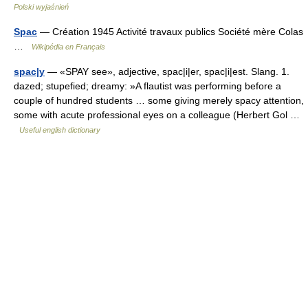
Polski wyjaśnień
Spac
— Création 1945 Activité travaux publics Société mère Colas
…
Wikipédia en Français
spac|y
— «SPAY see», adjective, spac|i|er, spac|i|est. Slang. 1.
dazed; stupefied; dreamy: »A flautist was performing before a
couple of hundred students … some giving merely spacy attention,
some with acute professional eyes on a colleague (Herbert Gol …
Useful english dictionary