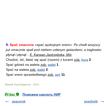
9.
Spać smacznie
«spać spokojnym snem»
: Po chwili wszyscy
już smacznie spali pod niebem usłanym gwiazdami, a żaglowiec
płynął i płynął...
E. Karwan-Jastrzębska, Miś
.
Chodzić, iść, kłaść się spać (razem) z kurami
zob.
kura
2
.
Spać gdzieś na waleta
zob.
walet
1
.
Spać na waleta
zob.
walet
2
.
Spać snem sprawiedliwego
zob.
sen
11
.
Słownik frazeologiczny
.
2013
.
Игры ⚽
Поможем сделать НИР
spacerek
spaghetti