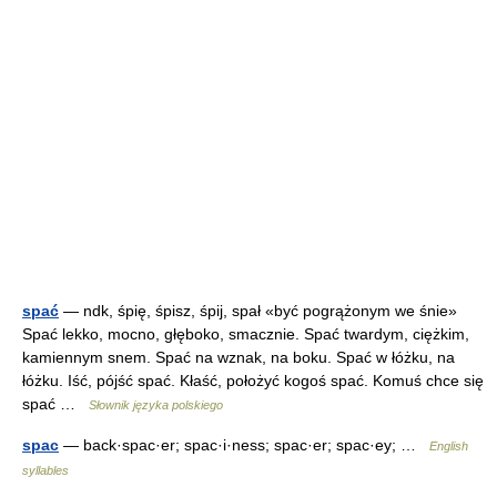
spać
— ndk, śpię, śpisz, śpij, spał «być pogrążonym we śnie»
Spać lekko, mocno, głęboko, smacznie. Spać twardym, ciężkim,
kamiennym snem. Spać na wznak, na boku. Spać w łóżku, na
łóżku. Iść, pójść spać. Kłaść, położyć kogoś spać. Komuś chce się
spać …
Słownik języka polskiego
spac
— back·spac·er; spac·i·ness; spac·er; spac·ey; …
English
syllables