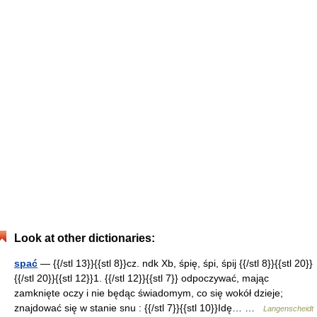
Look at other dictionaries:
spać
— {{/stl 13}}{{stl 8}}cz. ndk Xb, śpię, śpi, śpij {{/stl 8}}{{stl 20}}
{{/stl 20}}{{stl 12}}1. {{/stl 12}}{{stl 7}} odpoczywać, mając
zamknięte oczy i nie będąc świadomym, co się wokół dzieje;
znajdować się w stanie snu : {{/stl 7}}{{stl 10}}Idę… …
Langenscheidt