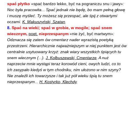
spać płytko
«spać bardzo lekko, być na pograniczu snu i jawy»
:
Noc była pracowita... Spać jednak nie będę, bo mam pełną głowę
i muszę myśleć. Ty możesz się przespać, ale śpij z otwartymi
oczami.
K. Makuszyński, Szatan
.
8.
Spać na wieki; spać w grobie, w mogile; spać snem
wiecznym,
poet.
nieprzespanym
«nie żyć, być martwym»
:
Odznacza się zatem ów cmentarz nader wyrazistą poetyką
przestrzeni. Hierarchicznie najważniejszym w niej punktem jest ów
centralnie usytuowany krzyż: znak wiary wszystkich śpiących tu
snem wiecznym (...).
J. Kolbuszewski, Cmentarze
. A nuż
naprzeciw mnie wystąpi teraz korowód cieni, owych ludzi, co to
ich zasypało kiedyś w tym chodniku, nim ułożono w nim szyny?
Nie znaleźli ich towarzysze i tak już pół wieku śpią tu snem
nieprzespanym...
H. Kostyrko, Klechdy
.