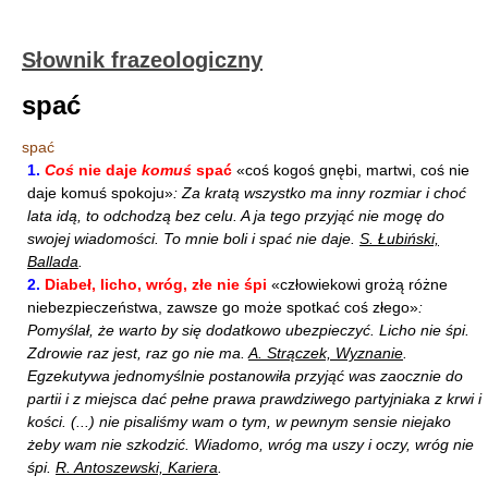
Słownik frazeologiczny
spać
spać
1.
Coś
nie daje
komuś
spać
«coś kogoś gnębi, martwi, coś nie
daje komuś spokoju»
: Za kratą wszystko ma inny rozmiar i choć
lata idą, to odchodzą bez celu. A ja tego przyjąć nie mogę do
swojej wiadomości. To mnie boli i spać nie daje.
S. Łubiński,
Ballada
.
2.
Diabeł, licho, wróg, złe nie śpi
«człowiekowi grożą różne
niebezpieczeństwa, zawsze go może spotkać coś złego»
:
Pomyślał, że warto by się dodatkowo ubezpieczyć. Licho nie śpi.
Zdrowie raz jest, raz go nie ma.
A. Strączek, Wyznanie
.
Egzekutywa jednomyślnie postanowiła przyjąć was zaocznie do
partii i z miejsca dać pełne prawa prawdziwego partyjniaka z krwi i
kości. (...) nie pisaliśmy wam o tym, w pewnym sensie niejako
żeby wam nie szkodzić. Wiadomo, wróg ma uszy i oczy, wróg nie
śpi.
R. Antoszewski, Kariera
.