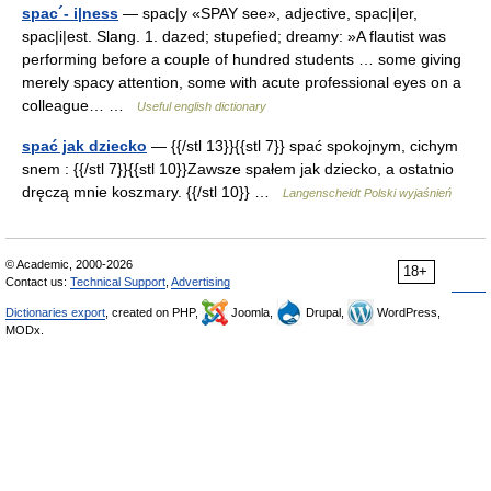
spac´- i|ness
— spac|y «SPAY see», adjective, spac|i|er,
spac|i|est. Slang. 1. dazed; stupefied; dreamy: »A flautist was
performing before a couple of hundred students … some giving
merely spacy attention, some with acute professional eyes on a
colleague… …
Useful english dictionary
spać jak dziecko
— {{/stl 13}}{{stl 7}} spać spokojnym, cichym
snem : {{/stl 7}}{{stl 10}}Zawsze spałem jak dziecko, a ostatnio
dręczą mnie koszmary. {{/stl 10}} …
Langenscheidt Polski wyjaśnień
© Academic, 2000-2026
18+
Contact us:
Technical Support
,
Advertising
Dictionaries export
, created on PHP,
Joomla,
Drupal,
WordPress,
MODx.